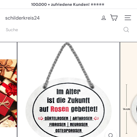
Direkt
100.000 + zufriedene Kunden! ⭐⭐⭐⭐⭐
zum
Pause
Inhalt
Diashow
schilderkreis24
Seiten
Suche