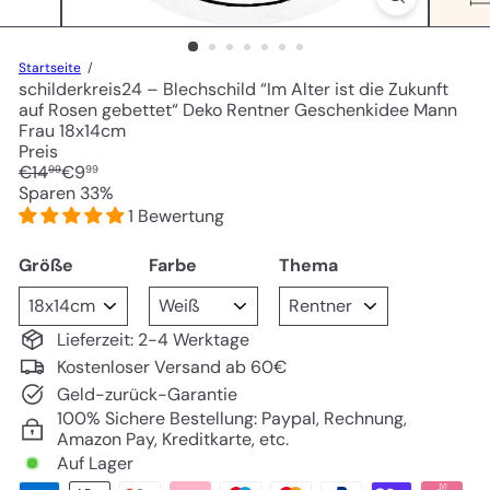
Startseite
schilderkreis24 – Blechschild “Im Alter ist die Zukunft
auf Rosen gebettet“ Deko Rentner Geschenkidee Mann
Frau 18x14cm
Preis
Normaler
Sonderpreis
€14
€9
99
99
Preis
Sparen 33%
1 Bewertung
Größe
Farbe
Thema
Lieferzeit: 2-4 Werktage
Kostenloser Versand ab 60€
Geld-zurück-Garantie
100% Sichere Bestellung: Paypal, Rechnung,
Amazon Pay, Kreditkarte, etc.
Auf Lager