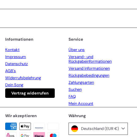
Sie
sich
für
unsere
Mailingliste
an
Informationen
Service
Kontakt
Über uns
Impressum
Versand- und
Rückgabeinformationen
Datenschutz
Versand Informationen
AGB's
Rückgabebedingungen
Widerrufsbelehrung
Zahlungsarten
Dein Song
Suchen
Vertrag widerrufen
FAQ
Mein Account
Wir akzeptieren
Währung
Deutschland (EUR €)