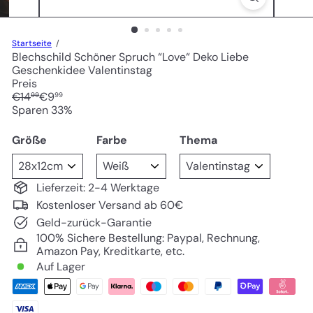
Startseite
Blechschild Schöner Spruch “Love“ Deko Liebe
Geschenkidee Valentinstag
Preis
Normaler
Sonderpreis
€14
€9
99
99
Preis
Sparen 33%
Größe
Farbe
Thema
Lieferzeit: 2-4 Werktage
Kostenloser Versand ab 60€
Geld-zurück-Garantie
100% Sichere Bestellung: Paypal, Rechnung,
Amazon Pay, Kreditkarte, etc.
Auf Lager