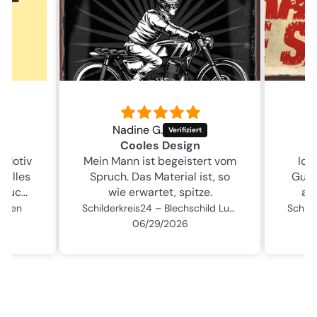
Nadine G.
Nadine G.
Cooles Design
Tolles Motiv
n Mann ist begeistert vom
Ich bin absolut begeiste
ruch. Das Material ist, so
Gutes Material und natür
wie erwartet, spitze.
auch super cooles Moti
Schilderkreis24 – Blechschild Lustiger Motorrad Spruch '..wenn mich meine Frau Motorrad fahren lässt!': Witzige Deko-Geschenkidee
06/29/2026
06/29/2026