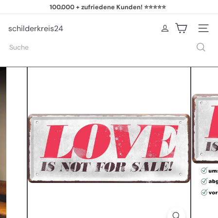
Direkt
100.000 + zufriedene Kunden! ⭐⭐⭐⭐⭐
zum
Pause
Inhalt
Diashow
schilderkreis24
Seiten
Suche