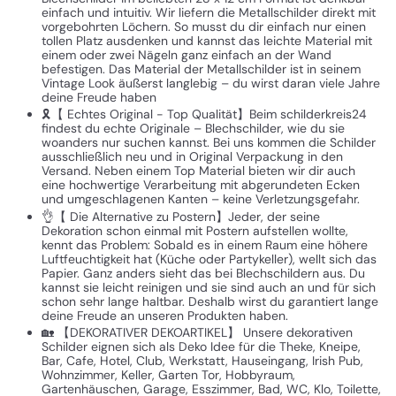
einfach und intuitiv. Wir liefern die Metallschilder direkt mit
vorgebohrten Löchern. So musst du dir einfach nur einen
tollen Platz ausdenken und kannst das leichte Material mit
einem oder zwei Nägeln ganz einfach an der Wand
befestigen. Das Material der Metallschilder ist in seinem
Vintage Look äußerst langlebig – du wirst daran viele Jahre
deine Freude haben
🎗️【 Echtes Original - Top Qualität】Beim schilderkreis24
findest du echte Originale – Blechschilder, wie du sie
woanders nur suchen kannst. Bei uns kommen die Schilder
ausschließlich neu und in Original Verpackung in den
Versand. Neben einem Top Material bieten wir dir auch
eine hochwertige Verarbeitung mit abgerundeten Ecken
und umgeschlagenen Kanten – keine Verletzungsgefahr.
👌【 Die Alternative zu Postern】Jeder, der seine
Dekoration schon einmal mit Postern aufstellen wollte,
kennt das Problem: Sobald es in einem Raum eine höhere
Luftfeuchtigkeit hat (Küche oder Partykeller), wellt sich das
Papier. Ganz anders sieht das bei Blechschildern aus. Du
kannst sie leicht reinigen und sie sind auch an und für sich
schon sehr lange haltbar. Deshalb wirst du garantiert lange
deine Freude an unseren Produkten haben.
🏡 【DEKORATIVER DEKOARTIKEL】 Unsere dekorativen
Schilder eignen sich als Deko Idee für die Theke, Kneipe,
Bar, Cafe, Hotel, Club, Werkstatt, Hauseingang, Irish Pub,
Wohnzimmer, Keller, Garten Tor, Hobbyraum,
Gartenhäuschen, Garage, Esszimmer, Bad, WC, Klo, Toilette,