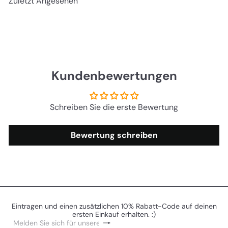
Zuletzt Angesehen
r
l
p
e
r
r
e
P
i
r
s
e
i
s
Kundenbewertungen
Schreiben Sie die erste Bewertung
Bewertung schreiben
Eintragen und einen zusätzlichen 10% Rabatt-Code auf deinen
ersten Einkauf erhalten. :)
Abonnieren
Melden